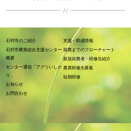
石狩市のご紹介
支援・助成情報
石狩市農業総合支援センター
就農までのフローチャート
概要
新規就農者・研修生紹介
センター通信「アグリいしか
農業研修生募集
り」
短期研修
お知らせ
お問合わせ