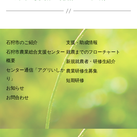
石狩市のご紹介
支援・助成情報
石狩市農業総合支援センター
就農までのフローチャート
概要
新規就農者・研修生紹介
センター通信「アグリいしか
農業研修生募集
り」
短期研修
お知らせ
お問合わせ